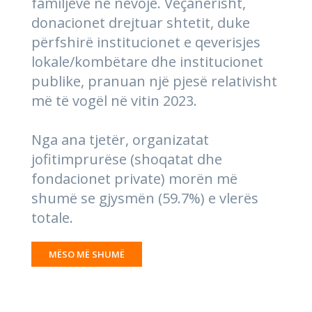
familjeve në nevojë. Veçanërisht,
donacionet drejtuar shtetit, duke
përfshirë institucionet e qeverisjes
lokale/kombëtare dhe institucionet
publike, pranuan një pjesë relativisht
më të vogël në vitin 2023.
Nga ana tjetër, organizatat
jofitimprurëse (shoqatat dhe
fondacionet private) morën më
shumë se gjysmën (59.7%) e vlerës
totale.
MËSO MË SHUMË