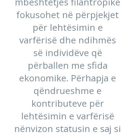
mbështetjes filantropike
fokusohet në përpjekjet
për lehtësimin e
varfërisë dhe ndihmës
së individëve që
përballen me sfida
ekonomike. Përhapja e
qëndrueshme e
kontributeve për
lehtësimin e varfërisë
nënvizon statusin e saj si