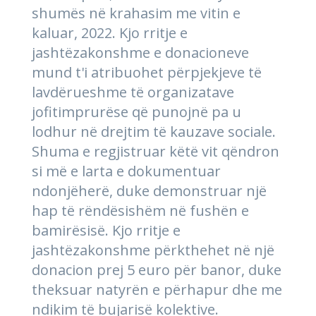
shumës në krahasim me vitin e
kaluar, 2022. Kjo rritje e
jashtëzakonshme e donacioneve
mund t'i atribuohet përpjekjeve të
lavdërueshme të organizatave
jofitimprurëse që punojnë pa u
lodhur në drejtim të kauzave sociale.
Shuma e regjistruar këtë vit qëndron
si më e larta e dokumentuar
ndonjëherë, duke demonstruar një
hap të rëndësishëm në fushën e
bamirësisë. Kjo rritje e
jashtëzakonshme përkthehet në një
donacion prej 5 euro për banor, duke
theksuar natyrën e përhapur dhe me
ndikim të bujarisë kolektive.