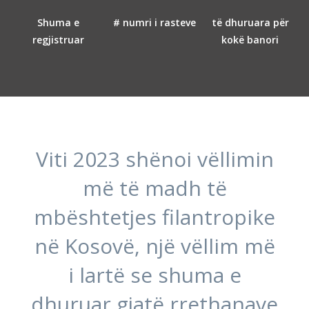
Shuma e
# numri i rasteve
të dhuruara për
regjistruar
kokë banori
Viti 2023 shënoi vëllimin
më të madh të
mbështetjes filantropike
në Kosovë, një vëllim më
i lartë se shuma e
dhuruar gjatë rrethanave