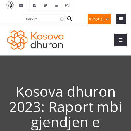
Search
Kërkim
KOS(AL)
form
Kosova dhuron
2023: Raport mbi
gjendjen e