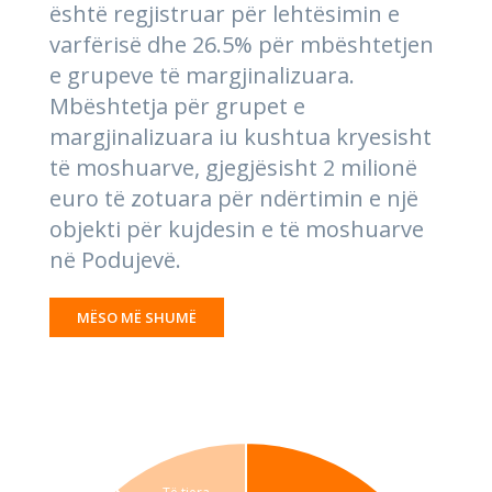
është regjistruar për lehtësimin e
varfërisë dhe 26.5% për mbështetjen
e grupeve të margjinalizuara.
Mbështetja për grupet e
margjinalizuara iu kushtua kryesisht
të moshuarve, gjegjësisht 2 milionë
euro të zotuara për ndërtimin e një
objekti për kujdesin e të moshuarve
në Podujevë.
MËSO MË SHUMË