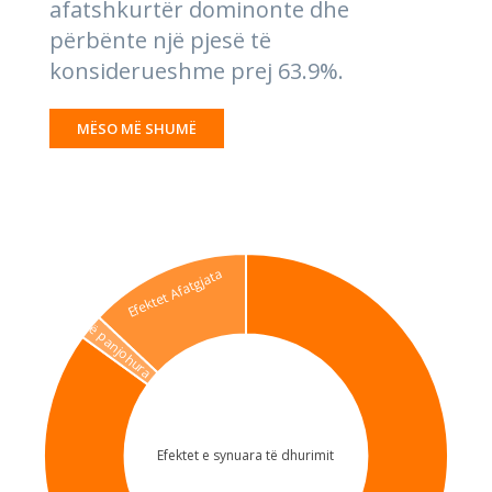
afatshkurtër dominonte dhe
përbënte një pjesë të
konsiderueshme prej 63.9%.
MËSO MË SHUMË