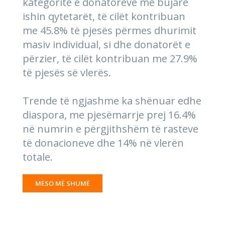
kategoritë e donatorëve më bujarë
ishin qytetarët, të cilët kontribuan
me 45.8% të pjesës përmes dhurimit
masiv individual, si dhe donatorët e
përzier, të cilët kontribuan me 27.9%
të pjesës së vlerës.
Trende të ngjashme ka shënuar edhe
diaspora, me pjesëmarrje prej 16.4%
në numrin e përgjithshëm të rasteve
të donacioneve dhe 14% në vlerën
totale.
MËSO MË SHUMË