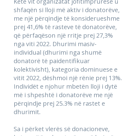
Këtë vit organizatat jofitimprurëse u
shfaqën si lloji më aktiv i donatorëve,
me një përqindje të konsiderueshme
prej 41,6% të rasteve të donatorëve,
që përfaqëson një rritje prej 27,3%
nga viti 2022. Dhurimi masiv-
individual (dhurimi nga shumë
donatorë të paidentifikuar
kolektivisht), kategoria dominuese e
vitit 2022, dëshmoi një rënie prej 13%.
Individët e njohur mbetën lloji i dytë
më i shpeshtë i donatorëve me një
përqindje prej 25.3% në rastet e
dhurimit.
Sa i përket vlerës së donacioneve,