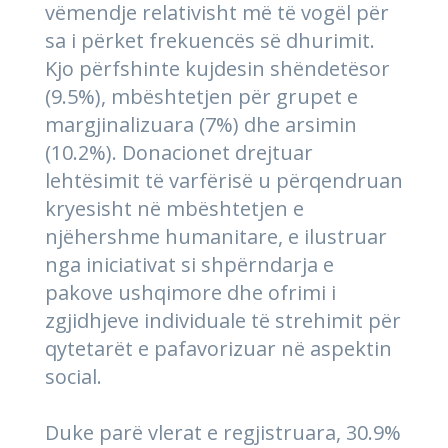
vëmendje relativisht më të vogël për
sa i përket frekuencës së dhurimit.
Kjo përfshinte kujdesin shëndetësor
(9.5%), mbështetjen për grupet e
margjinalizuara (7%) dhe arsimin
(10.2%). Donacionet drejtuar
lehtësimit të varfërisë u përqendruan
kryesisht në mbështetjen e
njëhershme humanitare, e ilustruar
nga iniciativat si shpërndarja e
pakove ushqimore dhe ofrimi i
zgjidhjeve individuale të strehimit për
qytetarët e pafavorizuar në aspektin
social.
Duke parë vlerat e regjistruara, 30.9%