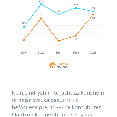
Në një ndryshim të jashtëzakonshëm
të ngjarjeve, ka pasur rritje
befasuese prej 153% në kontributet
filantropike, më shumë se dyfishi i