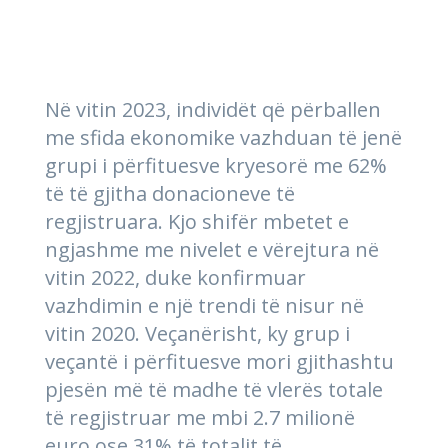
Në vitin 2023, individët që përballen
me sfida ekonomike vazhduan të jenë
grupi i përfituesve kryesorë me 62%
të të gjitha donacioneve të
regjistruara. Kjo shifër mbetet e
ngjashme me nivelet e vërejtura në
vitin 2022, duke konfirmuar
vazhdimin e një trendi të nisur në
vitin 2020. Veçanërisht, ky grup i
veçantë i përfituesve mori gjithashtu
pjesën më të madhe të vlerës totale
të regjistruar me mbi 2.7 milionë
euro ose 31% të totalit të